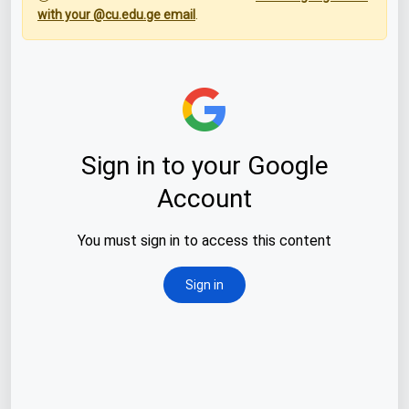
with your @cu.edu.ge email
.