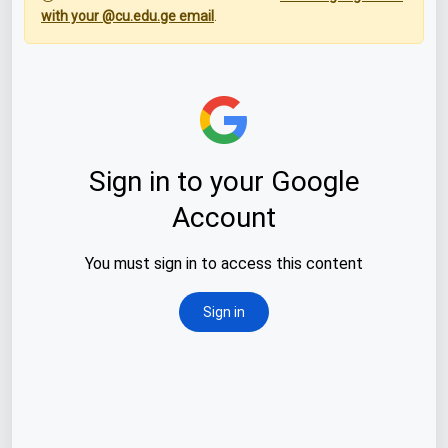
with your @cu.edu.ge email
.