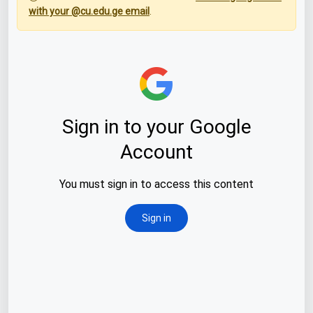
with your @cu.edu.ge email
.